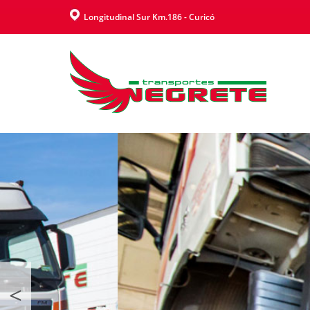
Longitudinal Sur Km.186 - Curicó
<