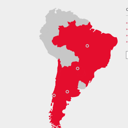
»
»
»
»