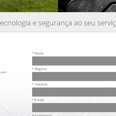
ecnologia e segurança ao seu servi
*
Nome
*
Negócio
os em
*
Telefone
*
E-mail
*
Comentário